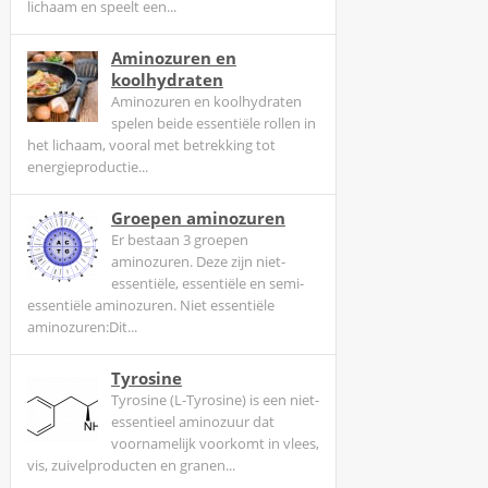
lichaam en speelt een...
e
n
Aminozuren en
i
koolhydraten
n
Aminozuren en koolhydraten
o
spelen beide essentiële rollen in
m
het lichaam, vooral met betrekking tot
energieproductie...
d
e
Groepen aminozuren
b
Er bestaan 3 groepen
e
aminozuren. Deze zijn niet-
m
essentiële, essentiële en semi-
a
essentiële aminozuren. Niet essentiële
n
aminozuren:Dit...
n
Tyrosine
i
Tyrosine (L-Tyrosine) is een niet-
n
essentieel aminozuur dat
g
voornamelijk voorkomt in vlees,
t
vis, zuivelproducten en granen...
e