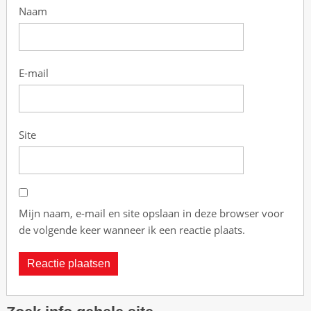
Naam
b
o
o
l
E-mail
i
s
d
e
Site
A
p
o
l
Mijn naam, e-mail en site opslaan in deze browser voor
l
de volgende keer wanneer ik een reactie plaats.
o
r
a
k
e