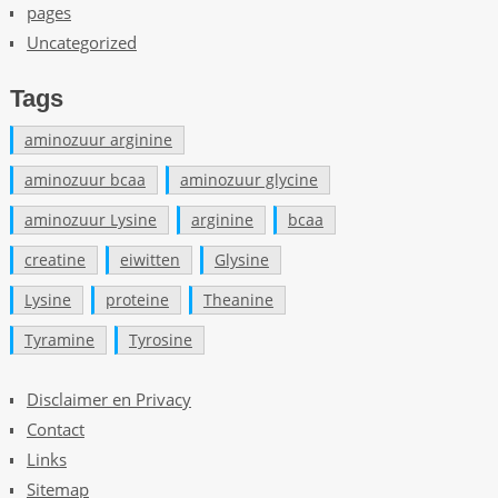
j
pages
k
Uncategorized
e
a
Tags
s
t
aminozuur arginine
r
aminozuur bcaa
aminozuur glycine
o
n
aminozuur Lysine
arginine
bcaa
a
creatine
eiwitten
Glysine
u
t
Lysine
proteine
Theanine
i
Tyramine
Tyrosine
s
d
Disclaimer en Privacy
e
Contact
m
o
Links
e
Sitemap