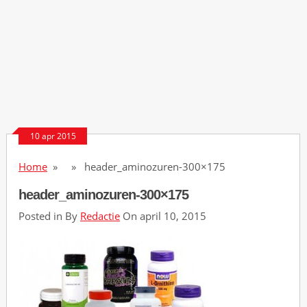
D
a
z
z
l
e
h
a
n
10 apr 2015
d
Home
» » header_aminozuren-300×175
C
a
header_aminozuren-300×175
s
Posted in By
Redactie
On april 10, 2015
i
n
o
5
0
F