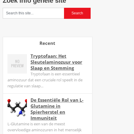
Zoek info gehele site
t
d
i
e
y
o
Recent
u
l
Tryptofaan: Het
l
Sleutelaminozuur voor
w
Slaap en Stemming
o
Tryptofaan is een essentieel
aminozuur dat een cruciale rol speelt in de
r
regulatie van slaap...
d
e
De Essentiële Rol van L-
n
Glutamine in
R
Spierherstel en
e
Immuniteit
i
L-Glutamine is een van de meest
overvloedige aminozuren in het menselijk
z