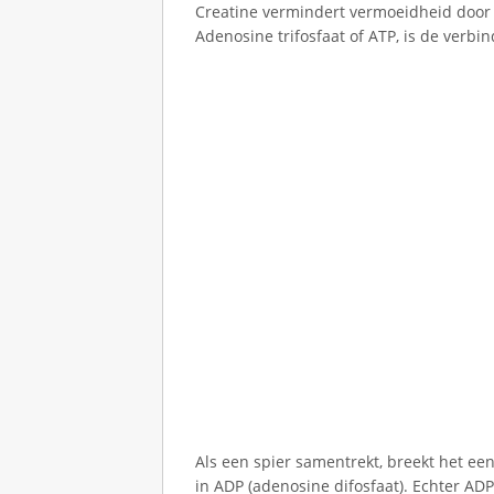
Creatine vermindert vermoeidheid door h
i
Adenosine trifosfaat of ATP, is de verbin
n
o
M
e
r
m
a
i
d
S
D
i
a
m
o
Als een spier samentrekt, breekt het ee
n
in ADP (adenosine difosfaat). Echter ADP