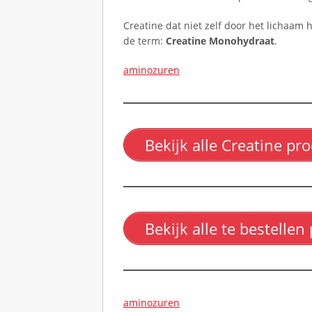
e
l
Creatine dat niet zelf door het lichaam
d
de term:
Creatine Monohydraat
.
z
aminozuren
a
m
e
g
e
Bekijk alle Creatine pr
b
e
u
r
t
Bekijk alle te bestelle
e
n
i
s
aminozuren
s