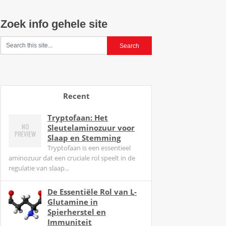
Zoek info gehele site
Recent
Tryptofaan: Het
Sleutelaminozuur voor
Slaap en Stemming
Tryptofaan is een essentieel
aminozuur dat een cruciale rol speelt in de
regulatie van slaap...
De Essentiële Rol van L-
Glutamine in
Spierherstel en
Immuniteit