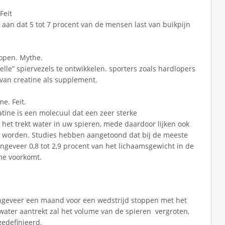
Feit
 aan dat 5 tot 7 procent van de mensen last van buikpijn
lopen. Mythe.
lle” spiervezels te ontwikkelen. sporters zoals hardlopers
van creatine als supplement.
e. Feit.
atine is een molecuul dat een zeer sterke
 het trekt water in uw spieren, mede daardoor lijken ook
er worden. Studies hebben aangetoond dat bij de meeste
eveer 0,8 tot 2,9 procent van het lichaamsgewicht in de
me voorkomt.
ngeveer een maand voor een wedstrijd stoppen met het
water aantrekt zal het volume van de spieren vergroten,
edefinieerd.