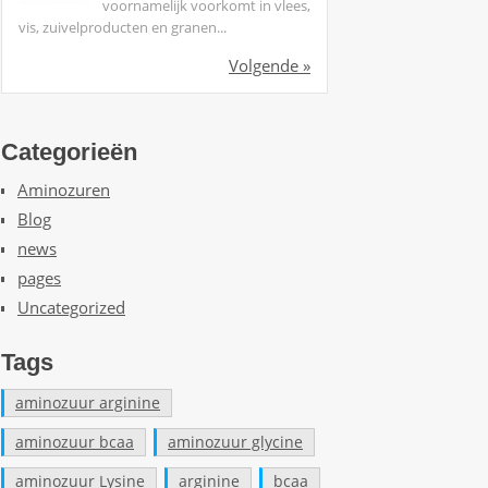
voornamelijk voorkomt in vlees,
vis, zuivelproducten en granen...
Volgende »
Categorieën
Aminozuren
Blog
news
pages
Uncategorized
Tags
aminozuur arginine
aminozuur bcaa
aminozuur glycine
aminozuur Lysine
arginine
bcaa