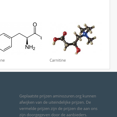
ine
Carnitine
Geplaatste prijzen aminozuren.org kunnen
afwijken van de uiteindelijke prijzen. De
vermelde prijzen zijn de prijzen die aan ons
zijn doorgegeven door de aanbieders.