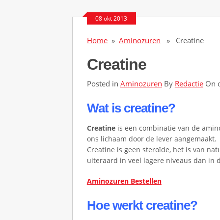
s
08 okt 2013
i
t
Home
»
Aminozuren
» Creatine
e
Creatine
s
h
Posted in
Aminozuren
By
Redactie
On o
o
Wat is creatine?
l
l
Creatine
is een combinatie van de amino
ons lichaam door de lever aangemaakt.
a
Creatine is geen steroïde, het is van na
n
uiteraard in veel lagere niveaus dan in
d
Aminozuren Bestellen
c
a
Hoe werkt creatine?
s