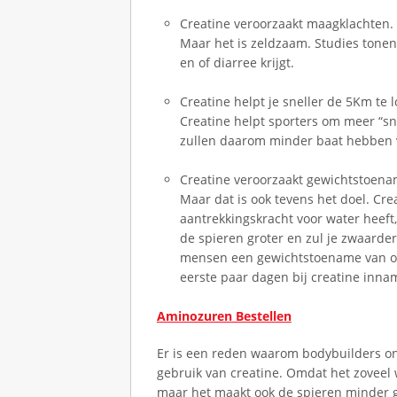
n
Creatine veroorzaakt maagklachten. 
G
Maar het is zeldzaam. Studies tonen
r
en of diarree krijgt.
a
Creatine helpt je sneller de 5Km te 
t
Creatine helpt sporters om meer “sne
i
zullen daarom minder baat hebben 
s
E
Creatine veroorzaakt gewichtstoenam
n
Maar dat is ook tevens het doel. Cre
M
aantrekkingskracht voor water heeft,
e
de spieren groter en zul je zwaard
t
mensen een gewichtstoename van ong
G
eerste paar dagen bij creatine inna
e
Aminozuren Bestellen
l
d
Er is een reden waarom bodybuilders o
:
gebruik van creatine. Omdat het zoveel 
Z
maar het maakt ook de spieren minder g