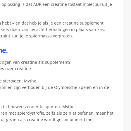
plossing is dat ADP een creatine fosfaat molecuul uit je
am hebt – en dat heb je als je een creatine supplement
sets doen van, bv acht herhalingen in plaats van zes.
raint kun je je spiermassa vergroten.
ne.
kingen van creatine als supplement?
es over creatine.
e steroïden. Mythe.
eron en zijn verboden bij de Olympische Spelen en in de
p te bouwen zonder te sporten. Mythe.
ren met spierdystrofie, zelfs als ze niet oefenen, maar het
rdt gezien als creatine wordt gecombineerd met