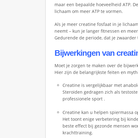
d
maar een bepaalde hoeveelheid ATP. De o
lichaam om meer ATP te vormen.
O
n
Als je meer creatine fosfaat in je licha
l
neemt – kun je langer fitnessen en meer 
i
Gedurende de periode, dat je zwaarder t
n
e
Bijwerkingen van creati
G
o
Moet je zorgen te maken over de bijwer
k
Hier zijn de belangrijkste feiten en myth
k
Creatine is vergelijkbaar met anabol
a
Steroïden gedragen zich als testost
s
professionele sport .
t
S
Creatine kan u helpen spiermassa o
p
Het toont enige verbetering bij kinde
e
beste effect bij gezonde mensen wo
l
krachttraining.
e