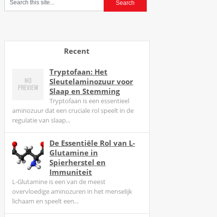
Recent
Tryptofaan: Het
Sleutelaminozuur voor
Slaap en Stemming
Tryptofaan is een essentieel
aminozuur dat een cruciale rol speelt in de
regulatie van slaap...
De Essentiële Rol van L-
Glutamine in
Spierherstel en
Immuniteit
L-Glutamine is een van de meest
overvloedige aminozuren in het menselijk
lichaam en speelt een...