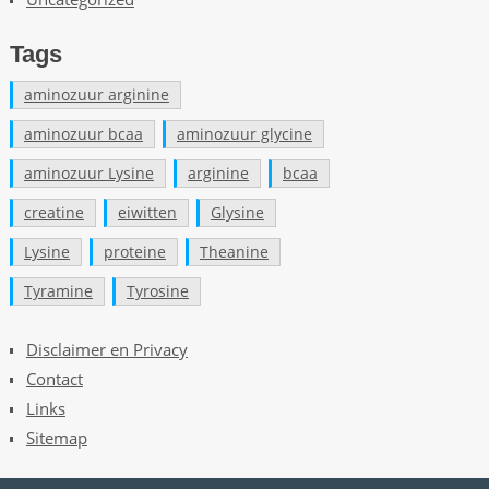
Tags
aminozuur arginine
aminozuur bcaa
aminozuur glycine
aminozuur Lysine
arginine
bcaa
creatine
eiwitten
Glysine
Lysine
proteine
Theanine
Tyramine
Tyrosine
Disclaimer en Privacy
Contact
Links
Sitemap