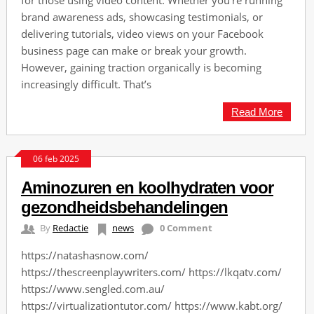
for those using video content. Whether you’re running
brand awareness ads, showcasing testimonials, or
delivering tutorials, video views on your Facebook
business page can make or break your growth.
However, gaining traction organically is becoming
increasingly difficult. That’s
Read More
06 feb 2025
Aminozuren en koolhydraten voor
gezondheidsbehandelingen
By
Redactie
news
0 Comment
https://natashasnow.com/
https://thescreenplaywriters.com/ https://lkqatv.com/
https://www.sengled.com.au/
https://virtualizationtutor.com/ https://www.kabt.org/