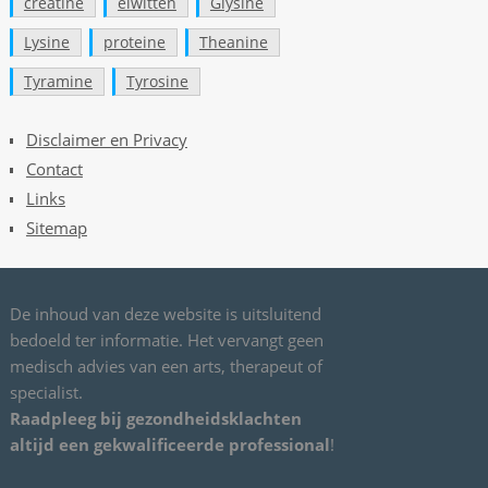
creatine
eiwitten
Glysine
Lysine
proteine
Theanine
Tyramine
Tyrosine
Disclaimer en Privacy
Contact
Links
Sitemap
De inhoud van deze website is uitsluitend
bedoeld ter informatie. Het vervangt geen
medisch advies van een arts, therapeut of
specialist.
Raadpleeg bij gezondheidsklachten
altijd een gekwalificeerde professional
!