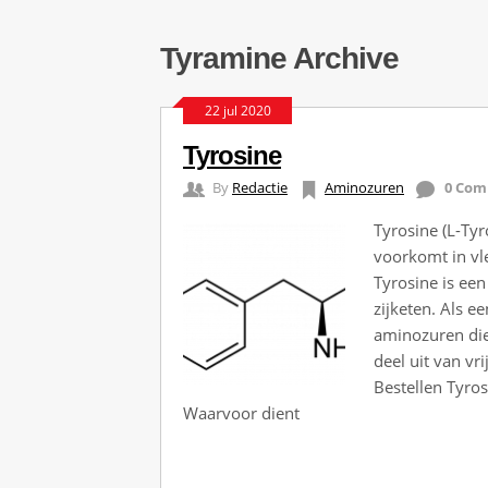
Tyramine Archive
22 jul 2020
Tyrosine
By
Redactie
Aminozuren
0 Co
Tyrosine (L-Tyr
voorkomt in vle
Tyrosine is een
zijketen. Als e
aminozuren die
deel uit van vr
Bestellen Tyros
Waarvoor dient