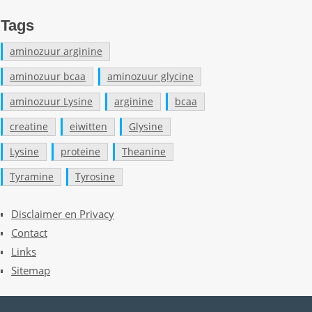
Tags
aminozuur arginine
aminozuur bcaa
aminozuur glycine
aminozuur Lysine
arginine
bcaa
creatine
eiwitten
Glysine
Lysine
proteine
Theanine
Tyramine
Tyrosine
Disclaimer en Privacy
Contact
Links
Sitemap