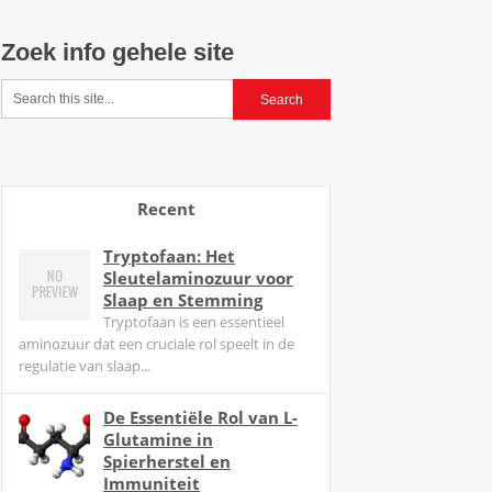
Zoek info gehele site
Recent
Tryptofaan: Het
Sleutelaminozuur voor
Slaap en Stemming
Tryptofaan is een essentieel
aminozuur dat een cruciale rol speelt in de
regulatie van slaap...
De Essentiële Rol van L-
Glutamine in
Spierherstel en
Immuniteit