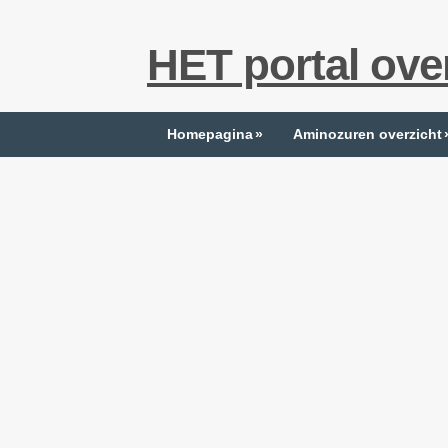
HET portal ove
Homepagina
»
Aminozuren overzicht