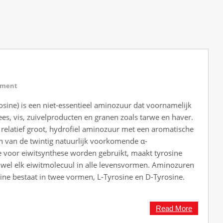
mment
osine) is een niet-essentieel aminozuur dat voornamelijk
es, vis, zuivelproducten en granen zoals tarwe en haver.
 relatief groot, hydrofiel aminozuur met een aromatische
en van de twintig natuurlijk voorkomende α-
 voor eiwitsynthese worden gebruikt, maakt tyrosine
ijwel elk eiwitmolecuul in alle levensvormen. Aminozuren
ine bestaat in twee vormen, L-Tyrosine en D-Tyrosine.
Read More