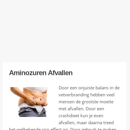
o
d
e
n
N
i
j
m
Aminozuren Afvallen
e
g
Door een onjuiste balans in de
e
vetverbranding hebben veel
n
mensen de grootste moeite
met afvallen. Door een
B
crashdieet kun je even
l
afvallen, maar daarna treed
i
het welbekende jojo effect op. Door gebruik te maken