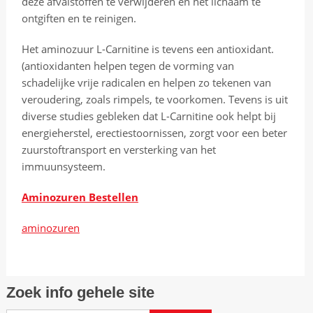
n
deze afvalstoffen te verwijderen en het lichaam te
d
ontgiften en te reinigen.
e
Het aminozuur L-Carnitine is tevens een antioxidant.
f
(antioxidanten helpen tegen de vorming van
o
schadelijke vrije radicalen en helpen zo tekenen van
r
veroudering, zoals rimpels, te voorkomen. Tevens is uit
t
diverse studies gebleken dat L-Carnitine ook helpt bij
u
energieherstel, erectiestoornissen, zorgt voor een beter
n
zuurstoftransport en versterking van het
e
immuunsysteem.
s
p
Aminozuren Bestellen
i
n
aminozuren
s
.
B
l
Zoek info gehele site
a