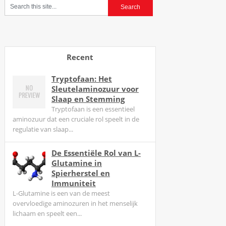
c
k
j
a
c
Recent
k
2
Tryptofaan: Het
Sleutelaminozuur voor
1
Slaap en Stemming
3
Tryptofaan is een essentieel
U
aminozuur dat een cruciale rol speelt in de
i
regulatie van slaap...
t
l
De Essentiële Rol van L-
e
Glutamine in
Spierherstel en
g
Immuniteit
-
L-Glutamine is een van de meest
A
overvloedige aminozuren in het menselijk
a
lichaam en speelt een...
n