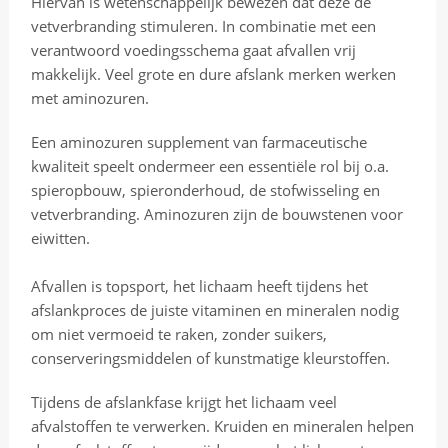
Hiervan is wetenschappelijk bewezen dat deze de
e
vetverbranding stimuleren. In combinatie met een
r
verantwoord voedingsschema gaat afvallen vrij
s
makkelijk. Veel grote en dure afslank merken werken
e
met aminozuren.
s
l
Een aminozuren supplement van farmaceutische
o
kwaliteit speelt ondermeer een essentiële rol bij o.a.
t
spieropbouw, spieronderhoud, de stofwisseling en
s
vetverbranding. Aminozuren zijn de bouwstenen voor
o
eiwitten.
n
l
Afvallen is topsport, het lichaam heeft tijdens het
i
afslankproces de juiste vitaminen en mineralen nodig
n
om niet vermoeid te raken, zonder suikers,
e
conserveringsmiddelen of kunstmatige kleurstoffen.
z
i
Tijdens de afslankfase krijgt het lichaam veel
j
afvalstoffen te verwerken. Kruiden en mineralen helpen