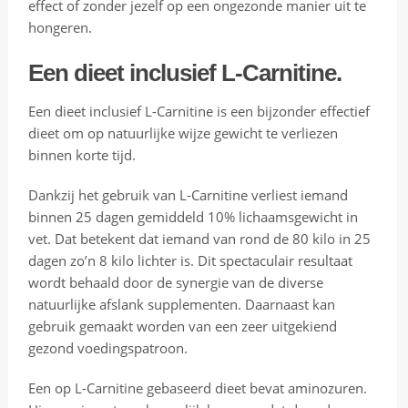
effect of zonder jezelf op een ongezonde manier uit te
p
hongeren.
v
a
Een dieet inclusief L-Carnitine.
l
l
Een dieet inclusief L-Carnitine is een bijzonder effectief
e
dieet om op natuurlijke wijze gewicht te verliezen
n
binnen korte tijd.
o
n
Dankzij het gebruik van L-Carnitine verliest iemand
d
binnen 25 dagen gemiddeld 10% lichaamsgewicht in
e
vet. Dat betekent dat iemand van rond de 80 kilo in 25
r
dagen zo’n 8 kilo lichter is. Dit spectaculair resultaat
a
wordt behaald door de synergie van de diverse
n
natuurlijke afslank supplementen. Daarnaast kan
d
gebruik gemaakt worden van een zeer uitgekiend
e
gezond voedingspatroon.
r
e
Een op L-Carnitine gebaseerd dieet bevat aminozuren.
I