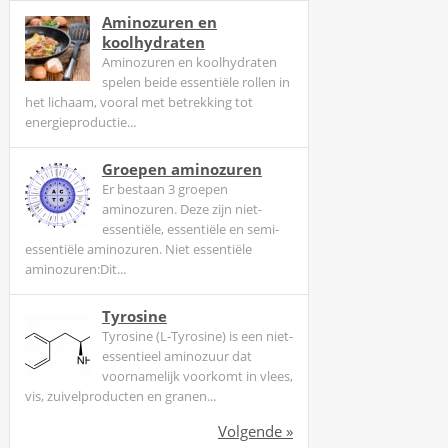
g
Aminozuren en
e
koolhydraten
Aminozuren en koolhydraten
z
spelen beide essentiële rollen in
i
het lichaam, vooral met betrekking tot
e
energieproductie...
n
e
Groepen aminozuren
r
Er bestaan 3 groepen
v
aminozuren. Deze zijn niet-
essentiële, essentiële en semi-
e
essentiële aminozuren. Niet essentiële
r
aminozuren:Dit...
s
c
Tyrosine
h
Tyrosine (L-Tyrosine) is een niet-
i
essentieel aminozuur dat
voornamelijk voorkomt in vlees,
l
vis, zuivelproducten en granen...
l
e
Volgende »