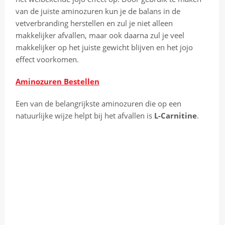
t
van de juiste aminozuren kun je de balans in de
z
vetverbranding herstellen en zul je niet alleen
C
makkelijker afvallen, maar ook daarna zul je veel
a
makkelijker op het juiste gewicht blijven en het jojo
s
effect voorkomen.
i
n
Aminozuren Bestellen
o
Een van de belangrijkste aminozuren die op een
B
natuurlijke wijze helpt bij het afvallen is
L-Carnitine
.
e
2
0
2
6
R
e
v
i