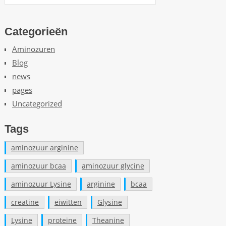
n
d
e
Categorieën
s
Aminozuren
p
e
Blog
l
news
l
pages
e
Uncategorized
n
d
Tags
i
e
aminozuur arginine
o
aminozuur bcaa
aminozuur glycine
n
d
aminozuur Lysine
arginine
bcaa
e
creatine
eiwitten
Glysine
r
d
Lysine
proteine
Theanine