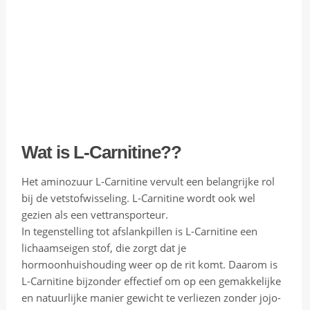
e
w
:
W
a
t
m
a
a
Wat is L-Carnitine??
k
t
Het aminozuur L-Carnitine
vervult een belangrijke rol
d
bij de vetstofwisseling.
L-Carnitine
wordt ook wel
i
gezien als een vettransporteur.
t
In tegenstelling tot afslankpillen is L-Carnitine een
s
lichaamseigen stof, die zorgt dat je
p
hormoonhuishouding weer op de rit komt. Daarom is
e
L-Carnitine bijzonder effectief om op een gemakkelijke
l
en natuurlijke manier gewicht te verliezen zonder jojo-
o