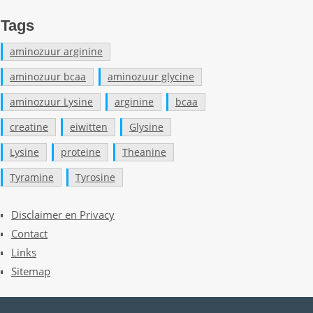
Tags
aminozuur arginine
aminozuur bcaa
aminozuur glycine
aminozuur Lysine
arginine
bcaa
creatine
eiwitten
Glysine
Lysine
proteine
Theanine
Tyramine
Tyrosine
Disclaimer en Privacy
Contact
Links
Sitemap