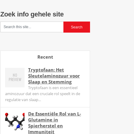
Zoek info gehele site
Recent
Tryptofaan: Het
Sleutelaminozuur voor
Slaap en Stemming
Tryptofaan is een essentieel
aminozuur dat een cruciale rol speelt in de
regulatie van slaap...
De Essentiële Rol van L-
Glutamine in
Spierherstel en
Immuniteit