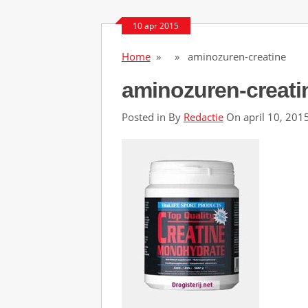
t
10 apr 2015
h
B
Home
» » aminozuren-creatine
r
aminozuren-creati
a
b
Posted in By
Redactie
On april 10, 201
a
n
t
s
p
e
l
e
r