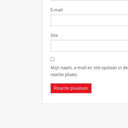
0
0
E-mail
F
r
e
e
Site
S
p
i
n
Mijn naam, e-mail en site opslaan in d
s
reactie plaats.
:
H
e
t
b
e
s
p