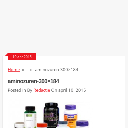
r
r
e
l
T
u
10 apr 2015
r
b
Home
» » aminozuren-300×184
o
C
aminozuren-300×184
a
Posted in By
Redactie
On april 10, 2015
s
i
n
o
N
o