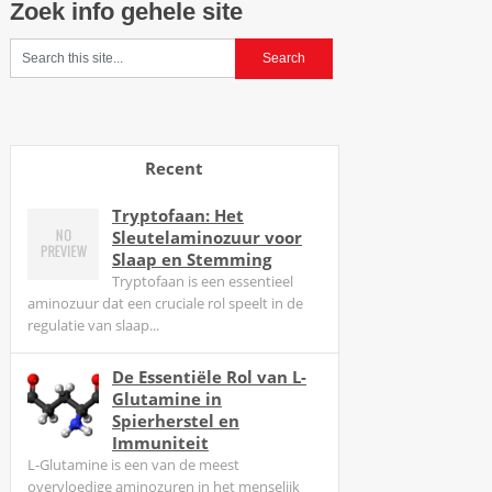
Zoek info gehele site
n
i
g
e
n
a
Recent
l
s
Tryptofaan: Het
h
Sleutelaminozuur voor
e
Slaap en Stemming
t
Tryptofaan is een essentieel
g
aminozuur dat een cruciale rol speelt in de
regulatie van slaap...
a
a
De Essentiële Rol van L-
t
Glutamine in
o
Spierherstel en
m
Immuniteit
h
L-Glutamine is een van de meest
e
overvloedige aminozuren in het menselijk