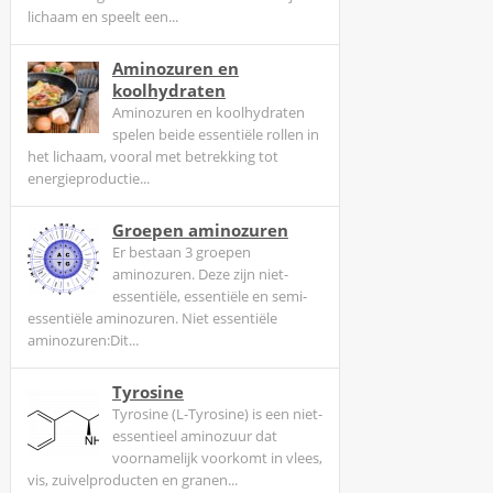
lichaam en speelt een...
t
s
Aminozuren en
a
koolhydraten
m
Aminozuren en koolhydraten
e
spelen beide essentiële rollen in
n
het lichaam, vooral met betrekking tot
w
energieproductie...
e
Groepen aminozuren
r
Er bestaan 3 groepen
k
aminozuren. Deze zijn niet-
e
essentiële, essentiële en semi-
n
essentiële aminozuren. Niet essentiële
m
aminozuren:Dit...
e
t
Tyrosine
Tyrosine (L-Tyrosine) is een niet-
p
essentieel aminozuur dat
a
voornamelijk voorkomt in vlees,
y
vis, zuivelproducten en granen...