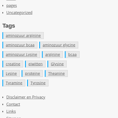
e
pages
t
Uncategorized
A
c
Tags
c
e
aminozuur arginine
p
aminozuur bcaa
aminozuur glycine
t
e
aminozuur Lysine
arginine
bcaa
e
creatine
eiwitten
Glysine
r
t
Lysine
proteine
Theanine
V
Tyramine
Tyrosine
i
s
Disclaimer en Privacy
a
,
Contact
M
Links
a