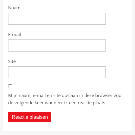
e
Naam
s
i
t
e
E-mail
h
e
e
f
Site
t
n
i
e
t
Mijn naam, e-mail en site opslaan in deze browser voor
b
de volgende keer wanneer ik een reactie plaats.
e
z
u
i