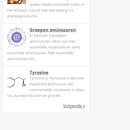
n
spelen beide essentiële rollen in
het lichaam, vooral met betrekking tot
w
energieproductie...
e
o
Groepen aminozuren
p
Er bestaan 3 groepen
e
aminozuren. Deze zijn niet-
r
essentiële, essentiële en semi-
essentiële aminozuren. Niet essentiële
a
aminozuren:Dit...
t
o
Tyrosine
r
Tyrosine (L-Tyrosine) is een niet-
s
essentieel aminozuur dat
v
voornamelijk voorkomt in vlees,
o
vis, zuivelproducten en granen...
o
Volgende »
r
u
a