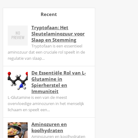
6
R
Recent
e
v
Tryptofaan: Het
i
Sleutelaminozuur voor
e
Slaap en Stemming
Tryptofaan is een essentieel
w
aminozuur dat een cruciale rol speelt in de
:
regulatie van slaap...
D
a
De Essentiële Rol van L-
a
Glutamine in
r
Spierherstel en
o
Immuniteit
L-Glutamine is een van de meest
m
overvloedige aminozuren in het menselijk
b
lichaam en speelt een...
r
e
Aminozuren en
k
koolhydraten
e
Aminozuren en koolhydraten