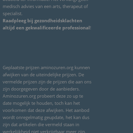
g
medisch advies van een arts, therapeut of
r
specialist.
i
Raadpleeg bij gezondheidsklachten
j
altijd een gekwalificeerde professional
!
p
e
n
e
n
Geplaatste prijzen aminozuren.org kunnen
e
afwijken van de uiteindelijke prijzen. De
e
vermelde prijzen zijn de prijzen die aan ons
n
zijn doorgegeven door de aanbieders.
w
Aminozuren.org probeert deze zo up te
e
date mogelijk te houden, toch kan het
l
voorkomen dat deze afwijken. Het aanbod
o
wordt onregelmatig geupdate, het kan dus
v
zijn dat artikelen die vermeld staan in
e
werkelijkheid niet verkrijgbaar meer zijn.