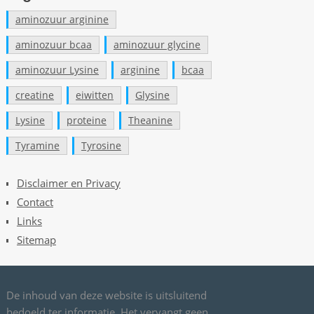
e
aminozuur arginine
n
d
aminozuur bcaa
aminozuur glycine
e
aminozuur Lysine
arginine
bcaa
e
l
creatine
eiwitten
Glysine
e
Lysine
proteine
Theanine
m
e
Tyramine
Tyrosine
n
t
Disclaimer en Privacy
e
Contact
n
Links
k
Sitemap
u
n
t
b
De inhoud van deze website is uitsluitend
e
bedoeld ter informatie. Het vervangt geen