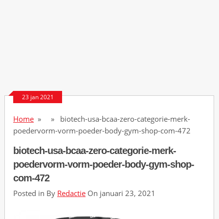
H
a
g
u
e
e
c
23 jan 2021
h
Home
» » biotech-usa-bcaa-zero-categorie-merk-
t
poedervorm-vorm-poeder-body-gym-shop-com-472
g
biotech-usa-bcaa-zero-categorie-merk-
e
poedervorm-vorm-poeder-body-gym-shop-
l
com-472
d
Posted in By
Redactie
On januari 23, 2021
P